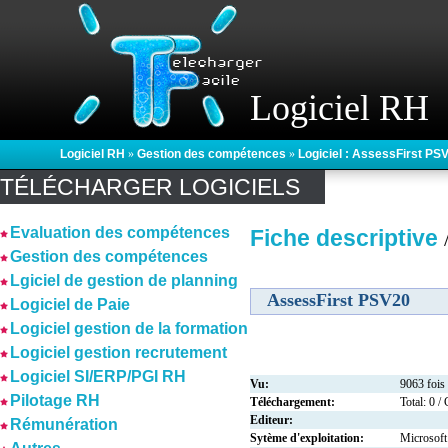
Logiciel RH
Logiciel RH
»
Gestion des compétences
»
Logiciel : AssessFirst PS
TÉLÉCHARGER LOGICIELS
Evaluation des compétences
Fiche descriptive
Gestion des compétences
Lgiciel de gestion de planning
AssessFirst PSV20
Logiciel de Paie
Logiciel gestion de la formation
Logiciel gestion recrutement
Logiciel SI/ERP/PGI RH
Vu:
9063 fois
Pilotage RH
Téléchargement:
Total: 0 /
Editeur:
Rémunération
Sytème d'exploitation:
Microsof