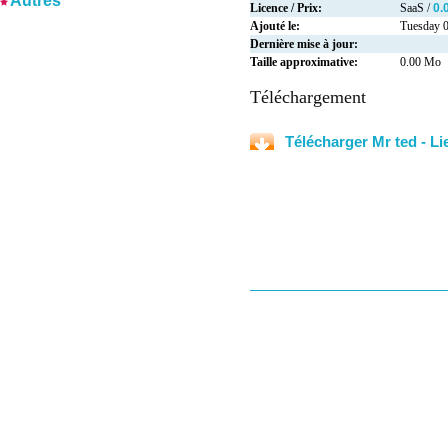
Autres
Licence / Prix:
SaaS /
0.
Ajouté le:
Tuesday 0
Dernière mise à jour:
Taille approximative:
0.00 Mo
Téléchargement
Télécharger Mr ted - L