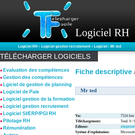
Logiciel RH
Logiciel RH
»
Logiciel gestion recrutement
»
Logiciel : Mr ted
TÉLÉCHARGER LOGICIELS
Evaluation des compétences
Fiche descriptive
Gestion des compétences
Lgiciel de gestion de planning
Mr ted
Logiciel de Paie
Logiciel gestion de la formation
Logiciel gestion recrutement
Logiciel SI/ERP/PGI RH
Vu:
7524 fois
Pilotage RH
Téléchargement:
Total: 0 /
Editeur:
stepsto
Rémunération
Sytème d'exploitation:
Microsof