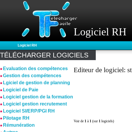
Logiciel RH
Logiciel RH
TÉLÉCHARGER LOGICIELS
Evaluation des compétences
Editeur de logiciel: 
Gestion des compétences
Lgiciel de gestion de planning
Logiciel de Paie
Logiciel gestion de la formation
Logiciel gestion recrutement
Logiciel SI/ERP/PGI RH
Pilotage RH
Voir de
1
à
1
(sur
1
logiciels)
Rémunération