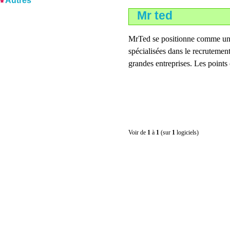
Autres
Mr ted
MrTed se positionne comme un d
spécialisées dans le recrutement
grandes entreprises. Les points c
Voir de
1
à
1
(sur
1
logiciels)