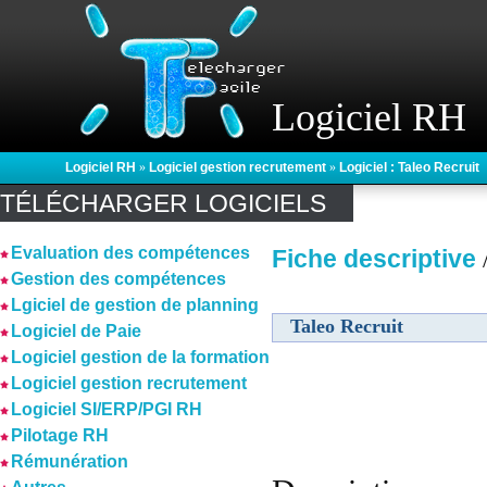
Logiciel RH
Logiciel RH
»
Logiciel gestion recrutement
»
Logiciel : Taleo Recruit
TÉLÉCHARGER LOGICIELS
Evaluation des compétences
Fiche descriptive
Gestion des compétences
Lgiciel de gestion de planning
Taleo Recruit
Logiciel de Paie
Logiciel gestion de la formation
Logiciel gestion recrutement
Logiciel SI/ERP/PGI RH
Pilotage RH
Rémunération