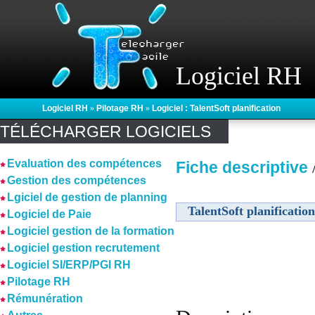
Logiciel RH
Logiciel RH
»
Pilotage RH
»
Logiciel : TalentSoft planification
TÉLÉCHARGER LOGICIELS
Evaluation des compétences
Fiche descriptive
Gestion des compétences
Lgiciel de gestion de planning
TalentSoft planification
Logiciel de Paie
Logiciel gestion de la formation
Logiciel gestion recrutement
Logiciel SI/ERP/PGI RH
Pilotage RH
Rémunération