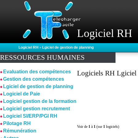
Logiciel RH
Logiciel RH
»
Lgiciel de gestion de planning
RESSOURCES HUMAINES
Evaluation des compétences
Logiciels RH Lgiciel
Gestion des compétences
Lgiciel de gestion de planning
Logiciel de Paie
Logiciel gestion de la formation
Logiciel gestion recrutement
Logiciel SI/ERP/PGI RH
Pilotage RH
Voir de
1
à
1
(sur
1
logiciels)
Rémunération